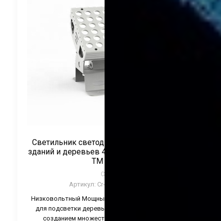
Светильник светодиодный для подсветки
зданий и деревьев 45Вт 24V RGB упр-е DMX
ТМ CRANE
CRANE
Артикул:
Cr-CTL-TWZ45-RGB
Низковольтный Мощный регулируемый светильник
для подсветки деревьев, зданий и памятников. С
созданием множества эффектов благодаря