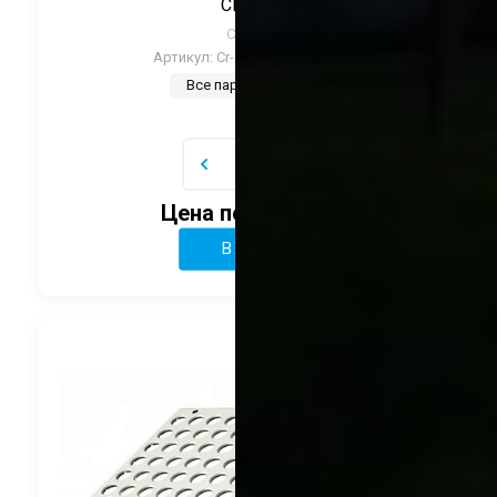
CRANE
CRANE
Артикул:
Cr-CTH-BYZ48-Color
Все параметры
Цена по запросу
В корзину