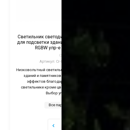
Светильник светодиодный низковольтный
для подсветки зданий и деревьев 96Вт 24V
RGBW упр-е DMX ТМ CRANE
CRANE
Артикул:
Cr-CTL-BYZ96-RGBW
Низковольтный светильник для подсветки деревьев,
зданий и памятников. С созданием множества
эффектов благодаря контроллеру DMX. В
светильнике кроме цветов RGB есть белый цвет.
Выбор угла свечения.
Все параметры