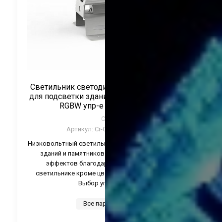
Светильник светодиодный низковольтный
для подсветки зданий и деревьев 54Вт 24V
RGBW упр-е DMX ТМ CRANE
CRANE
Артикул:
Cr-CTL-TWZ54-RGBW
Низковольтный светильник для подсветки деревьев,
зданий и памятников. С созданием множества
эффектов благодаря контроллеру DMX. В
светильнике кроме цветов RGB есть белый цвет.
Выбор угла свечения.
Все параметры