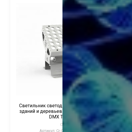
Светильник светодиодный для подсветки
зданий и деревьев 45Вт 24V RGBW УПР-Е
DMX ТМ CRANE
CRANE
Артикул:
Cr-CTL-TWZ45-RGBW