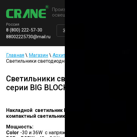
Производство паркового
освещения
Россия
8 (800) 222-57-30
Заказать звонок
0
88002225730@mail.ru
Главная
\
Магазин
\
Архитектурные светильники
\
Светильники светодиодные серии BIG BLOCK S
Светильники светодиодные
серии BIG BLOCK S
Накладной светильник BIG BLOCK S — самый
компактный светильник в своей серии
Мощность:
Color
-30 и 36W с напряжением 24V и 220V