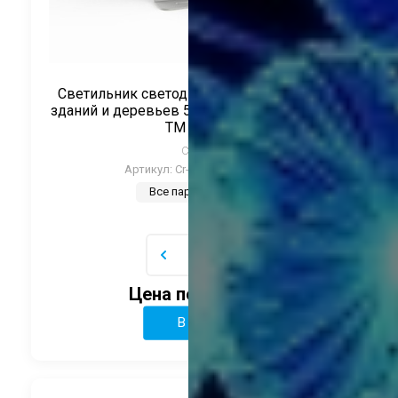
Светильник светодиодный для подсветки
зданий и деревьев 54Вт 24V RGB упр-е DMX
ТМ CRANE
CRANE
Артикул:
Cr-CTL-TWZ54-RGB
Все параметры
Цена по запросу
В корзину