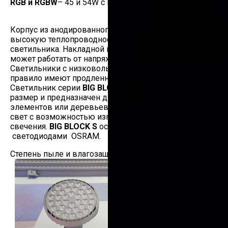
RGB и RGBW
– 45 и 54W с напряжением 24V
Корпус из анодированного алюминия имеет
высокую теплопроводность продлевая срок службы
светильника. Накладной повлоротный светильник
может работать от напряжения 24 или 220V.
Светильники c низковольтным напряжением, как
правило имеют продленный срок службы.
Светильник серии
BIG BLOCK S
имеет компактный
размер и предназначен для засветки архитектурных
элементов или деревьев, где нужен заливающий
свет с возможностью изготовления разных углов
свечения.
BIG BLOCK S
оснащен качественными
светодиодами OSRAM.
Степень пыле и влагозащиты IP67.