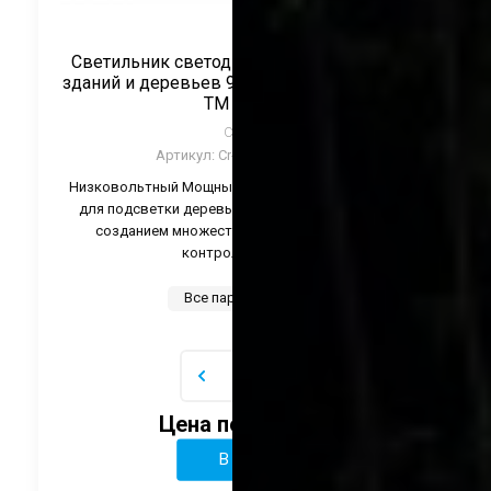
Светильник светодиодный для подсветки
зданий и деревьев 96Вт 24V RGB упр-е DMX
ТМ CRANE
CRANE
Артикул:
Cr-CTL-BYZ96-RGB
Низковольтный Мощный регулируемый светильник
для подсветки деревьев, зданий и памятников. С
созданием множества эффектов благодаря
контроллеру DMX.
Все параметры
Цена по запросу
В корзину