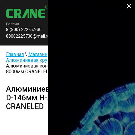
Производство паркового
освещения
Россия
8 (800) 222-57-30
Заказать звонок
0
88002225730@mail.ru
Главная
\
Магазин
\
Опоры и комплектующие
\
Алюминиевая круглоконическая опора CA-1
\
Алюминиевая коническая опора D-146мм H-5000-
8000мм CRANELED
Алюминиевая коническая опора
D-146мм H-5000-8000мм
CRANELED