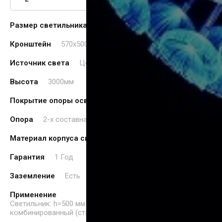
Размер светильника мм
h=500 *320мм
Кронштейн
570х500) Стальной, кованый Труба 32мм
Источник света
Цоколь E27
Высота
3000мм
Покрытие опоры освещения
Порошковая покраска
Опора
2-х составная
Материал корпуса светильника
Сталь, чугун
Гарантия
1 Год
Заземление
Есть
Применение
Светильник: h=500 мм Кронштейн: кованый, малый Столб:
комбинированный (сталь/чугун)