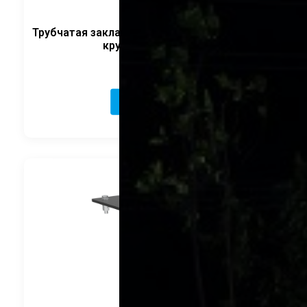
Трубчатая закладная деталь шпильками ФЛ.
круглый CRANELED
5 340
руб.
В корзину