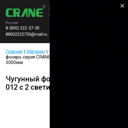
Производство паркового
освещения
Россия
8 (800) 222-57-30
Заказать звонок
0
88002225730@mail.ru
Главная
\
Магазин
\
Чугунные фонари
\ Чугунный
фонарь серия CRANE-012 с 2 светильником H-
3000мм
Чугунный фонарь серия CRANE-
012 с 2 светильником H-3000мм