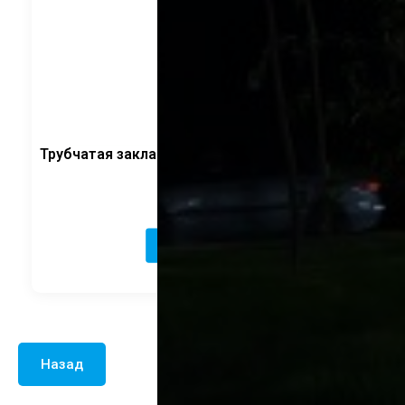
Трубчатая закладная деталь ФЛ. квадратный
CRANELED
2 520
руб.
В корзину
Назад