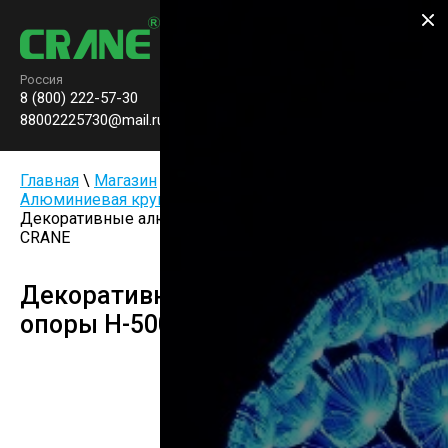
Производство паркового
освещения
Россия
8 (800) 222-57-30
Заказать звонок
0
88002225730@mail.ru
Главная
\
Магазин
\
Опоры и комплектующие
\
Алюминиевая круглоконическая опора CA-1
\
Декоративные алюминиевые опоры H-5000мм
CRANE
Декоративные алюминиевые
опоры H-5000мм CRANE