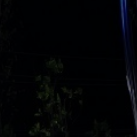
ль 10мм H-
Анкерная закладная деталь 10мм H-
руглый
300мм ФЛ 160*4мм. / квадратный
CRANELED
3 240
руб.
В корзину