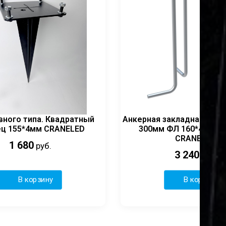
вного типа. Квадратный
Анкерная закладная дета
ц 155*4мм CRANELED
300мм ФЛ 160*4мм/ к
CRANELED
1 680
руб.
3 240
руб.
В корзину
В корзину