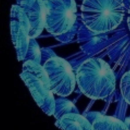
-30 до + 40 °
окраска
 освещения и оформления, что подчеркнет
жек и прилегающих территорий.