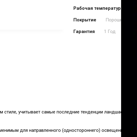
Рабочая температура, °C
Покрытие
Порошковая п
Гарантия
1 Год
м стиле, учитывает самые последние тенденции ландшафтного
менимым для направленного (одностороннего) освещения доро