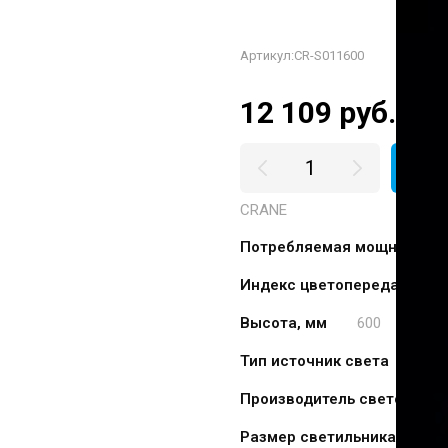
Артикул:
CR-S011600
12 109
руб.
В 
CRANE
Потребляемая мощность (В
Индекс цветопередачи, CRI
Высота, мм
600
Тип источник света
LED
Производитель светодиода
Размер светильника мм