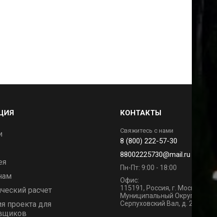
ЦИЯ
КОНТАКТЫ
Свяжитесь с нами
и
8 (800) 222-57-30
88002225730@mail.ru
ея
Пн-Пт: 9:00 - 18:00
нам
Офис:
115191, Россия, г. Москва, Вн.Т
ческий расчет
Муниципальный Округ Данило
я проекта для
Серпуховский Вал, д. 21 к.1, п
вщиков