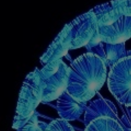
КОРЗИНУ
КУПИТЬ В ОДИН КЛИК
т)
8
 (Ra)≥
80
 модуль
CREE
D120*H600мм