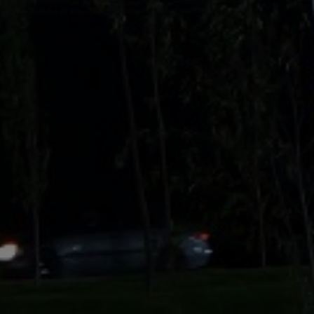
ер. г.
вский, ул.
ом. 4/1