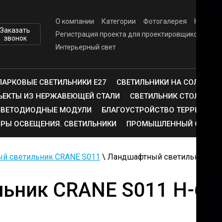
О компании
Категории
Фотогалерея
Напишит
Заказать
Регистрация проекта для проектировщиков
Опл
звонок
Интерьерный свет
ПАРКОВЫЕ СВЕТИЛЬНИКИ E27
СВЕТИЛЬНИКИ НА СОЛНЕЧНО
ЪЕКТЫ ИЗ НЕРЖАВЕЮЩЕЙ СТАЛИ
СВЕТИЛЬНИК СТОЛБИК
СВЕТОДИОДНЫЕ МОДУЛИ
БЛАГОУСТРОЙСТВО ТЕРРИТОРИ
РЫ ОСВЕЩЕНИЯ. СВЕТИЛЬНИКИ
ПРОМЫШЛЕННЫЙ СВЕТ
й светильник CRANE S011
\ Ландшафтный светильник CR
ьник CRANE S011 H-60