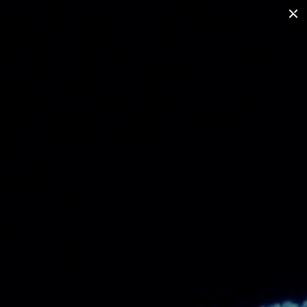
е нам
Светотехнический расчет
ата и доставка
Статьи
0
Й БАТАРЕЕ
ЧУГУННЫЕ ФОНАРИ
УЛИЧНЫЕ ФОНАРИ
АРХИТЕКТУРНЫЕ СВЕТИЛЬНИКИ
И
ФОНАРЬ УЛИЧНЫЙ НА СТОЛБ
КОМПЛЕКТУЮЩИЕ
ИНТЕРЬЕРНЫЙ СВЕТ
ANE S011 H-600мм 8Вт
0мм 8Вт