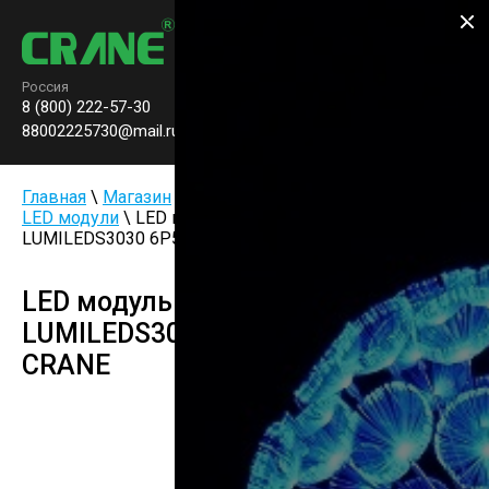
Производство паркового
освещения
Россия
8 (800) 222-57-30
Заказать звонок
0
88002225730@mail.ru
Главная
\
Магазин
\
Светодиодные модули
\
Круглые
LED модули
\ LED модуль CR-Y349 30W-module
LUMILEDS3030 6P5S 120Lm/W CRANE
LED модуль CR-Y349 30W-module
LUMILEDS3030 6P5S 120Lm/W
CRANE