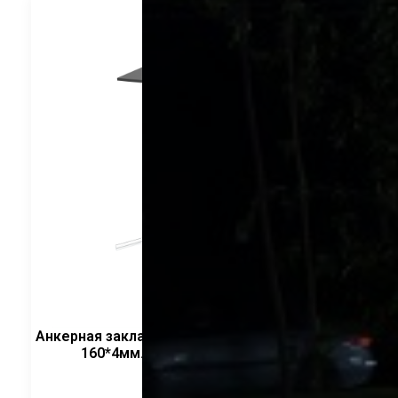
Анкерная закладная деталь 10мм H-300мм ФЛ
160*4мм. / квадратный CRANELED
3 240
руб.