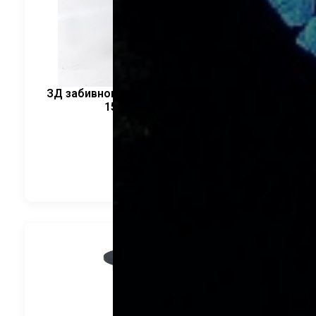
ЗД забивного типа. Квадратный фланец
155*4мм CRANELED
1 680
руб.
В корзину