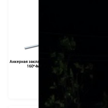
Анкерная закладная деталь 10мм H-300мм ФЛ
160*4мм/ круглый CRANELED
3 240
руб.
В корзину