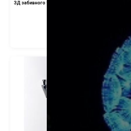
ЗД забивного типа. Круглый фланец 165*4мм
CRANELED
1 680
руб.
В корзину