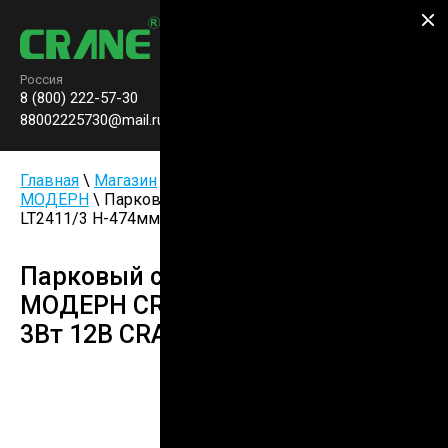
Производство паркового
освещения
Россия
8 (800) 222-57-30
Заказать звонок
0
88002225730@mail.ru
Главная
\
Магазин
\
Светильник столбик
\
Серия
МОДЕРН
\ Парковый столбик серии МОДЕРН CR-
LT2411/3 H-474мм 3Вт 12В CRANE
Парковый столбик серии
МОДЕРН CR-LT2411/3 H-474мм
3Вт 12В CRANE