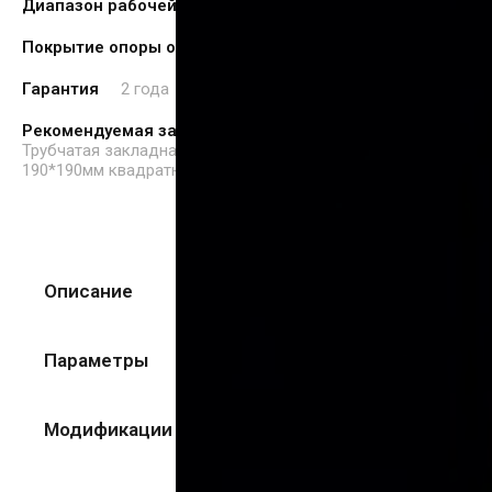
Диапазон рабочей температуры, °C
-20 ... +45 °C
Покрытие опоры освещения
Порошковая покраска
Гарантия
2 года
Рекомендуемая закладная деталь
Трубчатая закладная деталь Ø89мм H-1000м ФЛ.
190*190мм квадратный CRANELED
Описание
Параметры
Модификации