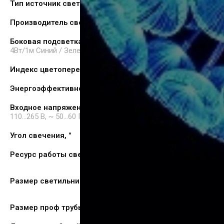
Тип источник света
LED модуль
Производитель светодиода
CREE
Боковая подсветка
4Вт/1м Синий / Зеленый / Красный / Розовый / RGB
Индекс цветопередачи, CRI (Ra)≥
80
Энергоэффективность :>
87%
Входное напряжение и частота:
110…265 В, ~ 50…60 Гц
Угол свечения, °
120*70°
Ресурс работы светодиодов
50000 час
Размер светильника: мм
Размер проф трубы
130x85мм