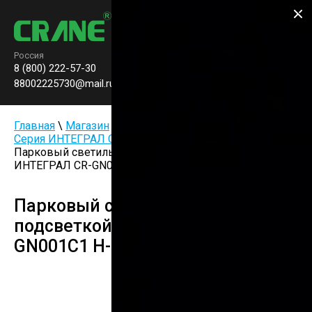
Производство паркового
освещения
Россия
8 (800) 222-57-30
Заказать звонок
0
88002225730@mail.ru
Главная
\
Магазин
\
Парковые светильники LED
\
Серия ИНТЕГРАЛ С БОКОВОЙ ПОДСВЕТКОЙ
\
Парковый светильник с боковой подсветкой серии
ИНТЕГРАЛ CR-GN001C1 H-3.5м 30Вт 220В CRANE
Парковый светильник с боковой
подсветкой серии ИНТЕГРАЛ CR-
GN001C1 H-3.5м 30Вт 220В CRANE