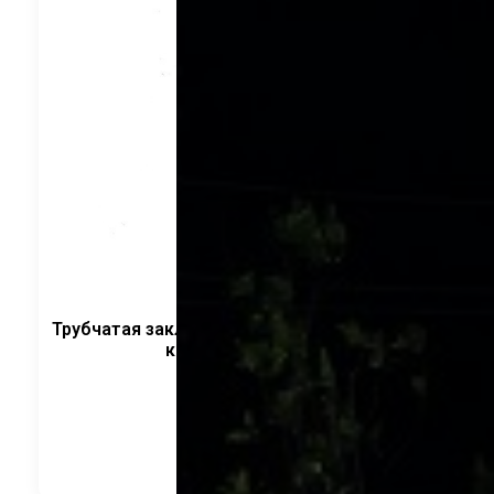
Трубчатая закладная деталь шпильками ФЛ.
круглый CRANELED
5 340
руб.
В корзину