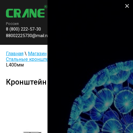
Производство паркового
освещения
Россия
8 (800) 222-57-30
Заказать звонок
0
88002225730@mail.ru
Главная
\
Магазин
\
Опоры и комплектующие
\
Стальные кронштейны
\ Кронштейн CR-К20-А
L400мм
Кронштейн CR-К20-А L400мм