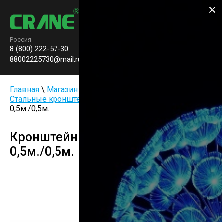
Производство паркового
освещения
Россия
8 (800) 222-57-30
Заказать звонок
0
88002225730@mail.ru
Главная
\
Магазин
\
Опоры и комплектующие
\
Стальные кронштейны
\ Кронштейн на опору UK91 L-
0,5м./0,5м.
Кронштейн на опору UK91 L-
0,5м./0,5м.