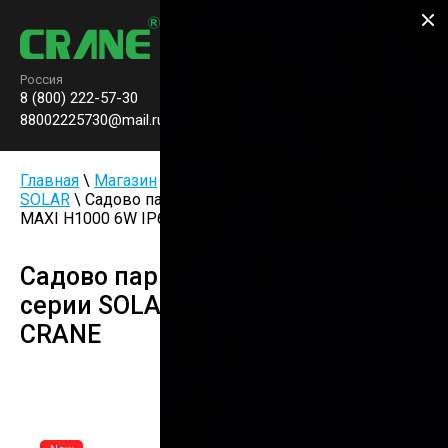
Производство паркового
освещения
Россия
8 (800) 222-57-30
Заказать звонок
0
88002225730@mail.ru
Главная
\
Магазин
\
Светильник столбик
\
Серия
SOLAR
\ Садово парковый светильник серии SOLAR
MAXI H1000 6W IP65 CRANE
Садово парковый светильник
серии SOLAR MAXI H1000 6W IP65
CRANE