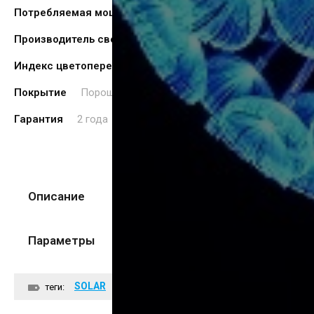
Потребляемая мощность (Вт).
5
Производитель светодиода
CREE
Индекс цветопередачи, CRI (Ra)≥
75
Покрытие
Порошковая покраска
Гарантия
2 года
Описание
Параметры
SOLAR
теги: