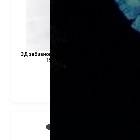
ЗД забивного типа. Квадратный фланец
155*4мм CRANELED
1 680
руб.
В корзину