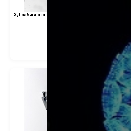
ЗД забивного типа. Круглый фланец 165*4мм
CRANELED
1 680
руб.
В корзину