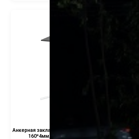
Анкерная закладная деталь 10мм H-300мм ФЛ
160*4мм. / квадратный CRANELED