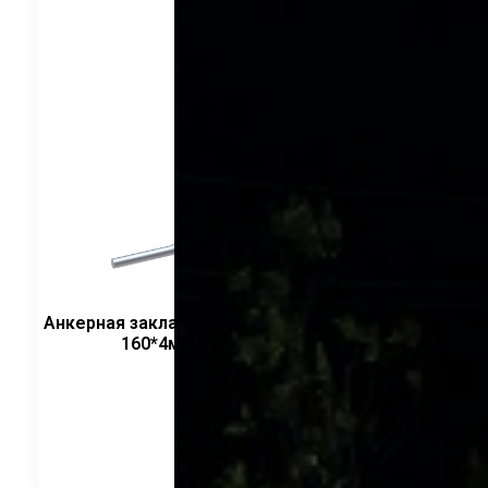
Анкерная закладная деталь 10мм H-300мм ФЛ
160*4мм/ круглый CRANELED
3 240
руб.
В корзину