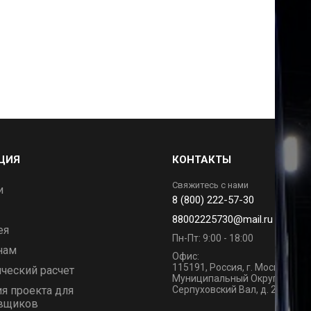
ЦИЯ
КОНТАКТЫ
Свяжитесь с нами
и
8 (800) 222-57-30
88002225730@mail.ru
ея
Пн-Пт: 9:00 - 18:00
нам
Офис:
115191, Россия, г. Москва, Вн.Т
ческий расчет
Муниципальный Округ Данило
я проекта для
Серпуховский Вал, д. 21 к.1, п
вщиков