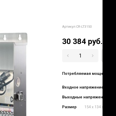
Артикул:
CR-LT3150
30 384
руб.
К
Потребляемая мощность (В
Входное напряжение и час
Выходные напряжения АС
Размер
154 x 134 x 295 м