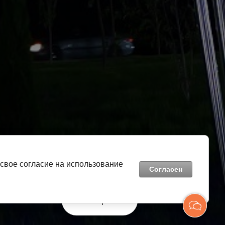
Видеообзор
 свое согласие на использование
Согласен
Смотреть
Создание,
разработка сайта
— студия Мегагрупп.ру.