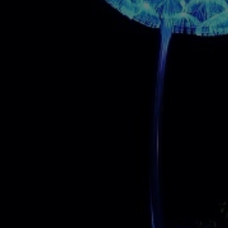
20В, 50Гц, выходы 12,13,14,15,17,22В, 50Гц, корпус из