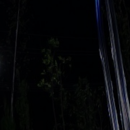
ер. г.
вский, ул.
ом. 4/1