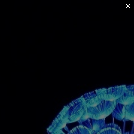
е нам
Светотехнический расчет
ата и доставка
Статьи
0
Й БАТАРЕЕ
ЧУГУННЫЕ ФОНАРИ
УЛИЧНЫЕ ФОНАРИ
АРХИТЕКТУРНЫЕ СВЕТИЛЬНИКИ
И
ФОНАРЬ УЛИЧНЫЙ НА СТОЛБ
КОМПЛЕКТУЮЩИЕ
ИНТЕРЬЕРНЫЙ СВЕТ
 MOUNT 30010 CRANE
А СЕРИИ MOUNT