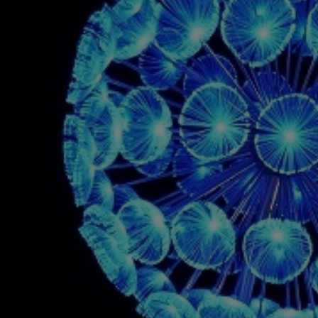
УПИТЬ
т).
тота:
220…240 В, ~ 50…60 Гц
12,13,14,15,В
м