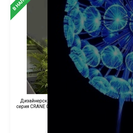
Дизайнерский ландшафтный светильник
серия CRANE 050 в виде гриба IP65 220/24В
0.4-1.2 м. CRANE
CRANE
Артикул:
CR-050