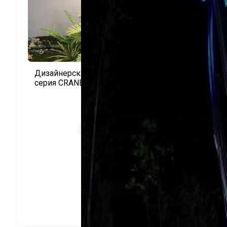
Дизайнерский ландшафтный светильник
серия CRANE 050 грибы композиция IP65
220/24В CRANE
CRANE
Артикул:
CR-К
Все параметры
8 640
руб.
В корзину