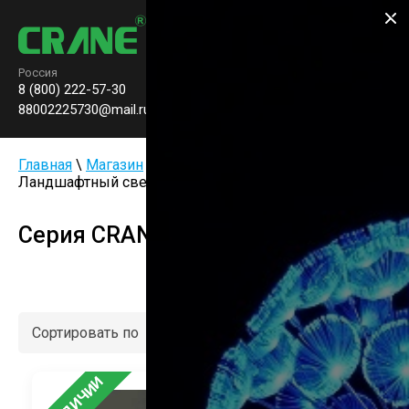
Производство паркового
освещения
Россия
8 (800) 222-57-30
Заказать звонок
0
88002225730@mail.ru
Главная
\
Магазин
\
Светильник столбик
\
Ландшафтный светильник серия CRANE 50
Серия CRANE 50
Сортировать по
В НАЛИЧИИ