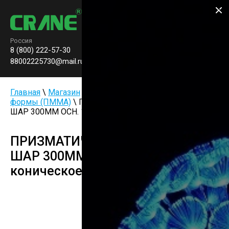
Производство паркового
освещения
Россия
8 (800) 222-57-30
Заказать звонок
0
88002225730@mail.ru
Главная
\
Магазин
\
Уличные фонари
\
Средние
формы (ПММА)
\ ПРИЗМАТИЧЕСКИЙ СВЕТИЛЬНИК
ШАР 300ММ ОСН. 145ММ коническое Цвет "опал" Е27
ПРИЗМАТИЧЕСКИЙ СВЕТИЛЬНИК
ШАР 300ММ ОСН. 145ММ
коническое Цвет "опал" Е27