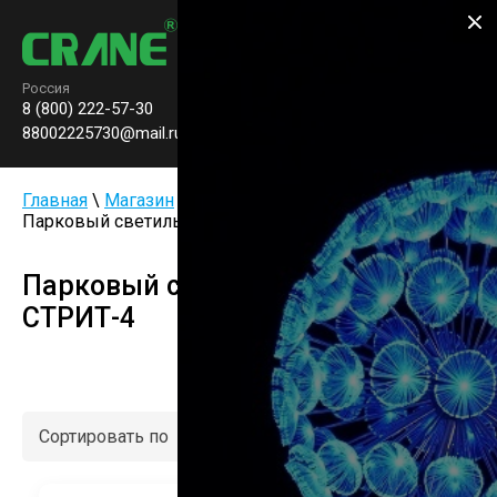
Производство паркового
освещения
Россия
8 (800) 222-57-30
Заказать звонок
0
88002225730@mail.ru
Главная
\
Магазин
\
Парковые светильники LED
\
Парковый светильник серия СТРИТ-4
Парковый светильник серия
СТРИТ-4
Сортировать по