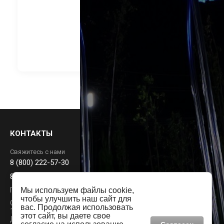
23 704
руб.
В корзину
КОНТАКТЫ
Свяжитесь с нами
8 (800) 222-57-30
88002225730@mail.ru
Пн-Пт: 9:00 - 18:00
Мы используем файлы cookie,
чтобы улучшить наш сайт для
Офис:
вас. Продолжая использовать
115191, Россия, г. Москва, Вн.Тер. г. Муниципальный Округ
Видеообзор
этот сайт, вы даете свое
Даниловский, ул. Серпуховский Вал, д. 21 к.1, пом. 4/1