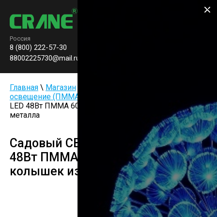
Производство паркового
освещения
Россия
8 (800) 222-57-30
Заказать звонок
0
88002225730@mail.ru
Главная
\
Магазин
\
Уличные фонари
\
Ландшафтное
освещение (ПММА)
\ Садовый СВЕТИЛЬНИК ШАР
LED 48Вт ПММА 600ММ ОСН. 250ММ колышек из
металла
Садовый СВЕТИЛЬНИК ШАР LED
48Вт ПММА 600ММ ОСН. 250ММ
колышек из металла